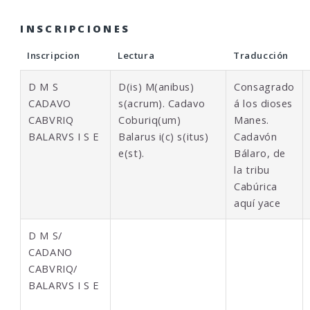
INSCRIPCIONES
Inscripcion
Lectura
Traducción
D M S
D(is) M(anibus)
Consagrado
CADAVO
s(acrum). Cadavo
á los dioses
CABVRIQ
Coburiq(um)
Manes.
BALARVS I S E
Balarus i(c) s(itus)
Cadavón
e(st).
Bálaro, de
la tribu
Cabúrica
aquí yace
D M S/
CADANO
CABVRIQ/
BALARVS I S E