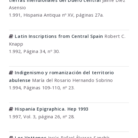
tierras meridionales del Duero central
Jaime Díez
Asensio
1.991, Hispania Antiqua nº XV, páginas 27a.
Latin Inscriptions from Central Spain
Robert C.
Knapp
1.992, Página 34, nº 30.
Indigenismo y romanización del territorio
abulense
María del Rosario Hernando Sobrino
1.994, Páginas 109-110, nº 23.
Hispania Epigraphica. Hep 1993
1.997, Vol. 3, página 26, nº 28.
Los Vettones
Jesús Rafael Álvarez-Sanchís