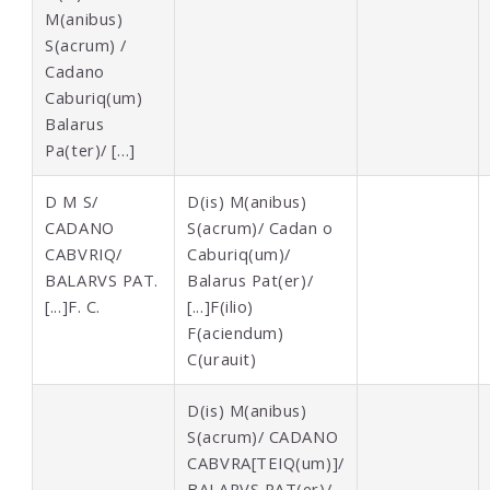
M(anibus)
S(acrum) /
Cadano
Caburiq(um)
Balarus
Pa(ter)/ […]
D M S/
D(is) M(anibus)
CADANO
S(acrum)/ Cadan o
CABVRIQ/
Caburiq(um)/
BALARVS PAT.
Balarus Pat(er)/
[...]F. C.
[...]F(ilio)
F(aciendum)
C(urauit)
D(is) M(anibus)
S(acrum)/ CADANO
CABVRA[TEIQ(um)]/
BALARVS PAT(er)/