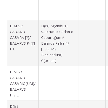
D M S /
D(is) M(anibus)
CADANO
S(acrum)/ Cadan o
CABVRA [?]/
Caburiq(um)/
BALARVS·P· [?]
Balarus Pat(er)/
F C.
[...]F(ilio)
F(aciendum)
C(urauit)
D.M.S./
CADANO
CABVRIQ(UM)/
BALARVS
H.S.E.
D(is)