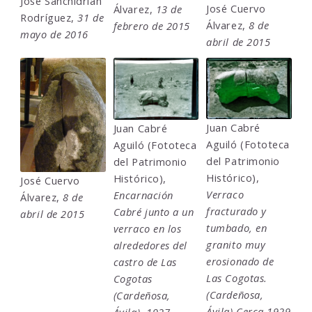
José Sanchidrian
José Cuervo
Álvarez,
13 de
Rodríguez,
31 de
Álvarez,
8 de
febrero de 2015
mayo de 2016
abril de 2015
Juan Cabré
Juan Cabré
Aguiló (Fototeca
Aguiló (Fototeca
del Patrimonio
del Patrimonio
Histórico),
Histórico),
José Cuervo
Verraco
Encarnación
Álvarez,
8 de
fracturado y
Cabré junto a un
abril de 2015
tumbado, en
verraco en los
granito muy
alrededores del
erosionado de
castro de Las
Las Cogotas.
Cogotas
(Cardeñosa,
(Cardeñosa,
Ávila) Cerca 1929