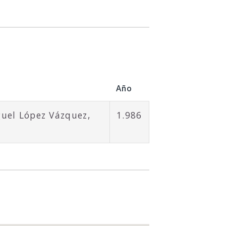
Año
guel López Vázquez,
1.986