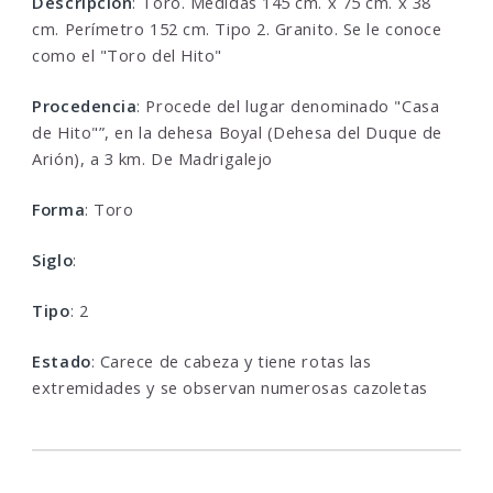
Descripcion
: Toro. Medidas 145 cm. x 75 cm. x 38
cm. Perímetro 152 cm. Tipo 2. Granito. Se le conoce
como el "Toro del Hito"
Procedencia
: Procede del lugar denominado "Casa
de Hito"”, en la dehesa Boyal (Dehesa del Duque de
Arión), a 3 km. De Madrigalejo
Forma
: Toro
Siglo
:
Tipo
: 2
Estado
: Carece de cabeza y tiene rotas las
extremidades y se observan numerosas cazoletas