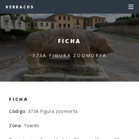
VERRACOS
FICHA
373A FIGURA ZOOMORFA
FICHA
Código
: 373A Figura zoomorfa
Zona
: Toledo