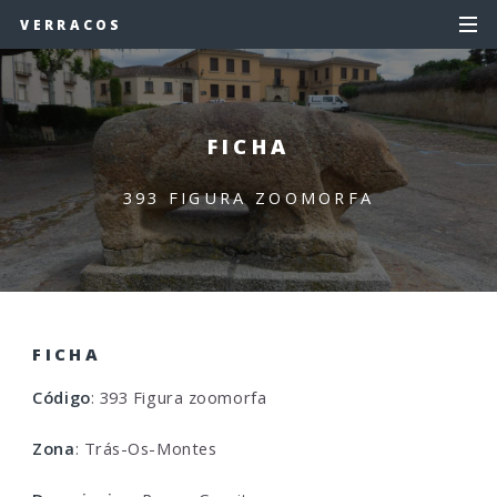
VERRACOS
FICHA
393 FIGURA ZOOMORFA
FICHA
Código
: 393 Figura zoomorfa
Zona
: Trás-Os-Montes