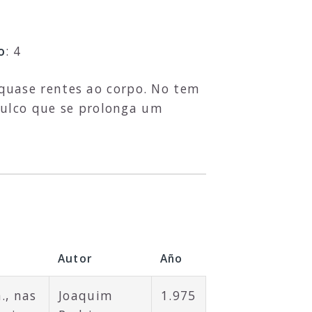
o
: 4
 quase rentes ao corpo. No tem
sulco que se prolonga um
Autor
Año
., nas
Joaquim
1.975