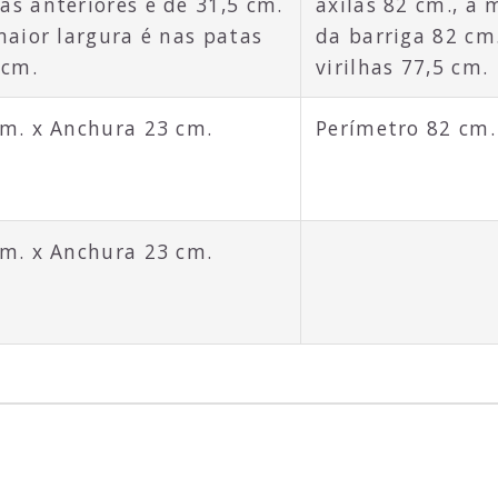
as anteriores é de 31,5 cm.
axilas 82 cm., a 
maior largura é nas patas
da barriga 82 cm.
 cm.
virilhas 77,5 cm.
cm. x Anchura 23 cm.
Perímetro 82 cm.
cm. x Anchura 23 cm.