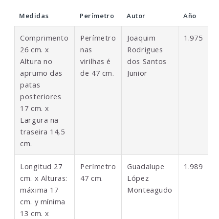
Medidas
Perímetro
Autor
Año
Comprimento
Perímetro
Joaquim
1.975
26 cm. x
nas
Rodrigues
Altura no
virilhas é
dos Santos
aprumo das
de 47 cm.
Junior
patas
posteriores
17 cm. x
Largura na
traseira 14,5
cm.
Longitud 27
Perímetro
Guadalupe
1.989
cm. x Alturas:
47 cm.
López
máxima 17
Monteagudo
cm. y mínima
13 cm. x