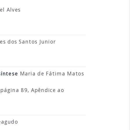
l Alves
s dos Santos Junior
síntese
Maria de Fátima Matos
, página 89, Apêndice ao
eagudo