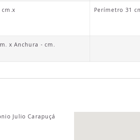
5 cm.x
Perímetro 31 c
cm. x Anchura - cm.
nio Julio Carapuçá