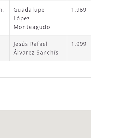
m.
Guadalupe
1.989
López
Monteagudo
Jesús Rafael
1.999
Álvarez-Sanchís