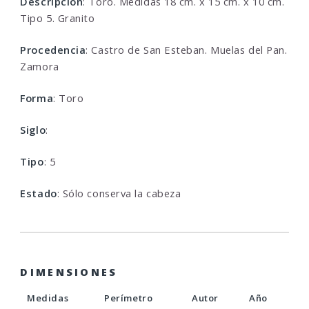
Descripcion
: Toro. Medidas 18 cm. x 15 cm. x 10 cm.
Tipo 5. Granito
Procedencia
: Castro de San Esteban. Muelas del Pan.
Zamora
Forma
: Toro
Siglo
:
Tipo
: 5
Estado
: Sólo conserva la cabeza
DIMENSIONES
Medidas
Perímetro
Autor
Año